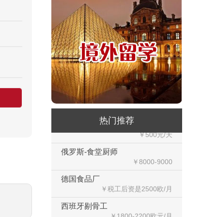
￥12000-14000
俄罗斯-帮厨
￥8000起-9000
俄罗斯-混凝土工
￥500元/天
俄罗斯-瓷砖工
￥500元/天
俄罗斯-钢筋工
￥500元/天
热门推荐
俄罗斯-食堂厨师
￥8000-9000
德国食品厂
￥税工后‬资是2500欧/月
西班牙剔骨工
￥1800-2200欧元/月
厨师、帮厨（夫妻工）