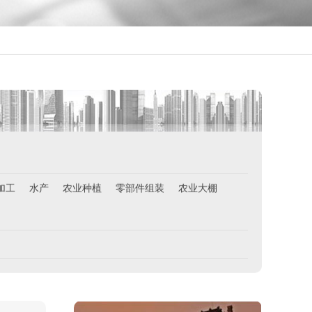
￥月薪2100欧元
荷兰-铁板烧厨师
￥月薪2100欧元
新西兰-按摩师
￥200纽币/天+提成
荷兰-中餐厨师
￥税后月薪2100欧
韩国-烤鸭师傅
￥260-350万韩币
新加坡-火锅店店长
加工
水产
农业种植
零部件组装
农业大棚
￥3300-3666新（人民币1800-
20000）
韩国-免税店
￥220万+销售奖金
新西兰-农业工
￥时薪25纽币
俄罗斯-面点师