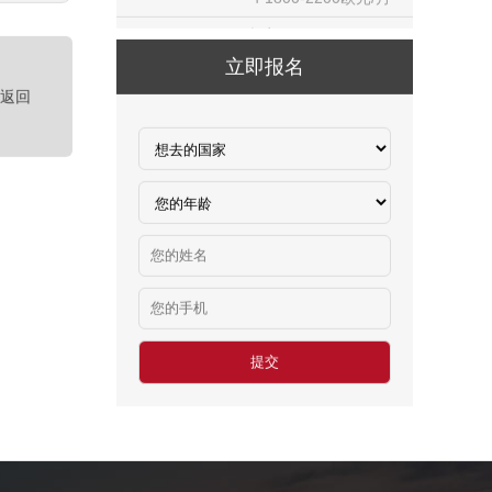
￥18000-20000RMB/月
新西兰-橱柜厂
立即报名
￥25-27.76纽币/小时，2.6万RMB/月
<返回
新西兰-面点师
￥27-30纽币/小时
日本-金属分解
￥20万日元/月
日本-盒饭制做
￥25万日元/月收入
新西兰-花园管理
￥时薪：27.76纽币
日本-电子厂
￥
新西兰-包装工
￥时薪：27.76纽币
新西兰保姆