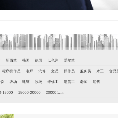
牙
新西兰
韩国
德国
以色列
爱尔兰
程序操作员
电焊
汽修
文员
操作员
服务员
木工
食品
餐饮
农场
建筑
牧场
维修工
钢筋工
老师
销售
0-15000
15000-20000
20000以上