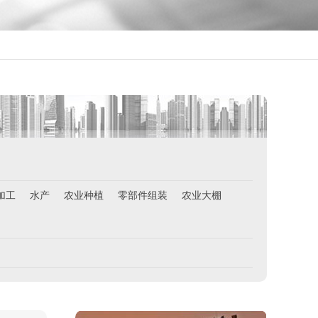
加工
水产
农业种植
西班牙肉食品加工厂
零部件组装
农业大棚
￥1800-2200欧元/月
荷兰-甜点厨师
￥月薪2100欧元
荷兰-铁板烧厨师
￥月薪2100欧元
新西兰-按摩师