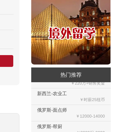
￥200纽币/天+提成
荷兰-中餐厨师
￥税后月薪2100欧
韩国-烤鸭师傅
￥260-350万韩币
新加坡-火锅店店长
￥3300-3666新（人民币1800-
20000）
韩国-免税店
热门推荐
￥220万+销售奖金
新西兰-农业工
￥时薪25纽币
俄罗斯-面点师
￥12000-14000
俄罗斯-帮厨
￥8000起-9000