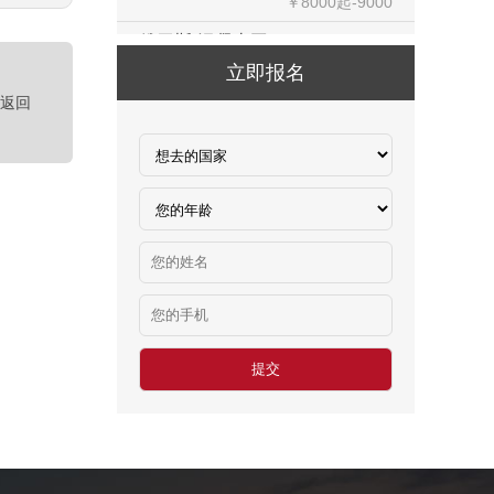
俄罗斯-混凝土工
￥500元/天
立即报名
俄罗斯-瓷砖工
￥500元/天
<返回
俄罗斯-钢筋工
￥500元/天
俄罗斯-食堂厨师
￥8000-9000
德国食品厂
￥税工后‬资是2500欧/月
西班牙剔骨工
￥1800-2200欧元/月
厨师、帮厨（夫妻工）
￥18000-20000RMB/月
新西兰-橱柜厂
￥25-27.76纽币/小时，2.6万RMB/月