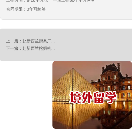
工作时间：8-10小时/天，一周工作50个小时左右
俄罗斯-食堂厨师
￥8000-9000
合同期限：3年可续签
德国食品厂
￥税工后‬资是2500欧/月
西班牙剔骨工
￥1800-2200欧元/月
上一篇：赴新西兰厨具厂...
下一篇：赴新西兰挖掘机...
厨师、帮厨（夫妻工）
￥18000-20000RMB/月
新西兰-橱柜厂
￥25-27.76纽币/小时，2.6万RMB/月
新西兰-面点师
￥27-30纽币/小时
日本-金属分解
￥20万日元/月
日本-盒饭制做
￥25万日元/月收入