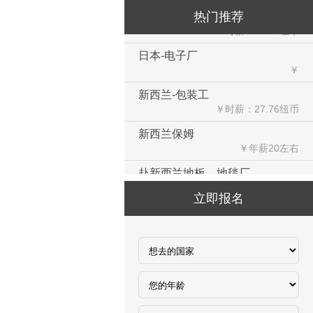
新西兰-花园管理
热门推荐
￥时薪：27.76纽币
日本-电子厂
￥
新西兰-包装工
￥时薪：27.76纽币
新西兰保姆
￥年薪20左右
赴新西兰地板、地毯厂
￥时薪：27.76-28纽币
立即报名
急赴新西兰石材加工、台面师傅
￥时薪：25-27.76纽币
日本-印刷
￥时薪：986日元
汽车维修、保养类（留学签证）
￥25000-30000/月人民币