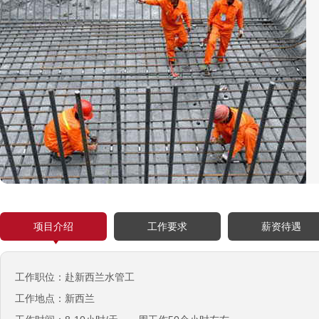
￥3300-3666新（人民币1800-
20000）
韩国-免税店
￥220万+销售奖金
新西兰-农业工
￥时薪25纽币
俄罗斯-面点师
￥12000-14000
俄罗斯-帮厨
￥8000起-9000
俄罗斯-混凝土工
￥500元/天
项目介绍
工作要求
薪资待遇
俄罗斯-瓷砖工
￥500元/天
工作职位：赴新西兰水管工
俄罗斯-钢筋工
￥500元/天
工作地点：新西兰