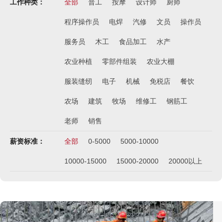
工作种类：
全部
普工
按摩
设计师
厨师
程序操作员
电焊
汽修
文员
操作员
服务员
木工
食品加工
水产
西班牙肉食品加工厂
￥1800-2200欧元/月
农业种植
零部件组装
农业大棚
荷兰-甜点厨师
服装缝纫
电子
机械
免税店
餐饮
￥月薪2100欧元
农场
建筑
牧场
维修工
钢筋工
荷兰-铁板烧厨师
￥月薪2100欧元
老师
销售
新西兰-按摩师
薪资标准：
全部
0-5000
5000-10000
￥200纽币/天+提成
10000-15000
15000-20000
20000以上
荷兰-中餐厨师
￥税后月薪2100欧
韩国-烤鸭师傅
￥260-350万韩币
新加坡-火锅店店长