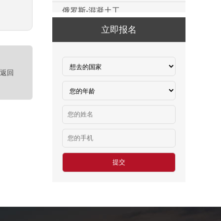
￥500元/天
俄罗斯-瓷砖工
立即报名
￥500元/天
俄罗斯-钢筋工
￥500元/天
<返回
俄罗斯-食堂厨师
￥8000-9000
德国食品厂
￥税工后‬资是2500欧/月
西班牙剔骨工
￥1800-2200欧元/月
厨师、帮厨（夫妻工）
￥18000-20000RMB/月
新西兰-橱柜厂
￥25-27.76纽币/小时，2.6万RMB/月
新西兰-面点师