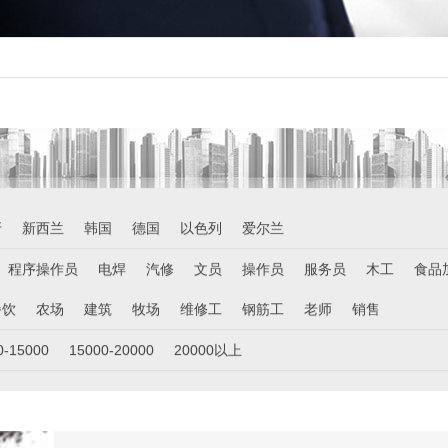
牙
新西兰
韩国
德国
以色列
爱尔兰
程序操作员
电焊
汽修
文员
操作员
服务员
木工
食品
餐饮
农场
建筑
牧场
维修工
钢筋工
老师
销售
0-15000
15000-20000
20000以上