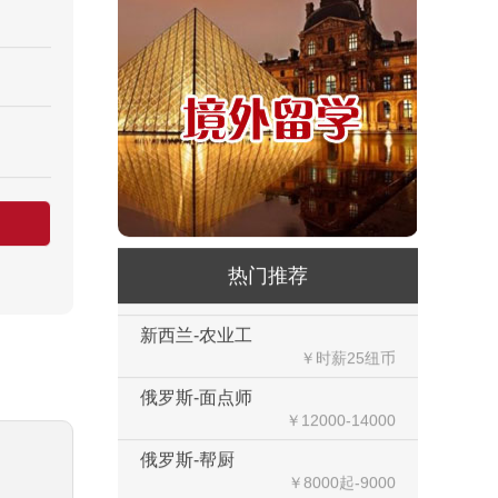
荷兰-中餐厨师
￥税后月薪2100欧
韩国-烤鸭师傅
￥260-350万韩币
新加坡-火锅店店长
￥3300-3666新（人民币1800-
20000）
韩国-免税店
￥220万+销售奖金
热门推荐
新西兰-农业工
￥时薪25纽币
俄罗斯-面点师
￥12000-14000
俄罗斯-帮厨
￥8000起-9000
俄罗斯-混凝土工