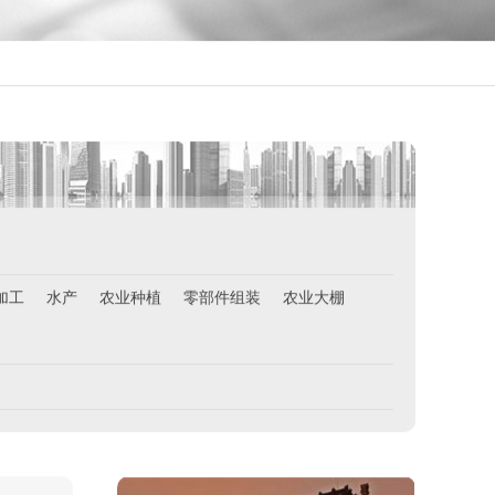
西班牙肉食品加工厂
￥1800-2200欧元/月
加工
水产
农业种植
零部件组装
农业大棚
荷兰-甜点厨师
￥月薪2100欧元
荷兰-铁板烧厨师
￥月薪2100欧元
新西兰-按摩师
￥200纽币/天+提成