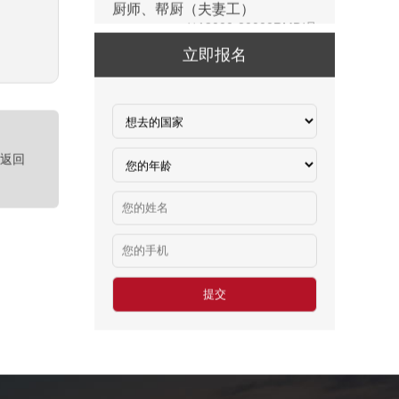
新西兰-橱柜厂
￥25-27.76纽币/小时，2.6万RMB/月
立即报名
新西兰-面点师
￥27-30纽币/小时
日本-金属分解
￥20万日元/月
<返回
日本-盒饭制做
￥25万日元/月收入
新西兰-花园管理
￥时薪：27.76纽币
日本-电子厂
￥
新西兰-包装工
￥时薪：27.76纽币
新西兰保姆
￥年薪20左右