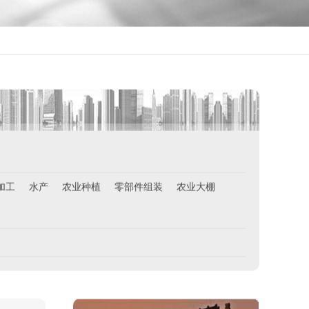
荷兰-铁板烧厨师
￥月薪2100欧元
新西兰-按摩师
￥200纽币/天+提成
荷兰-中餐厨师
￥税后月薪2100欧
韩国-烤鸭师傅
￥260-350万韩币
新加坡-火锅店店长
￥3300-3666新（人民币1800-
20000）
加工
水产
农业种植
零部件组装
农业大棚
韩国-免税店
￥220万+销售奖金
新西兰-农业工
￥时薪25纽币
俄罗斯-面点师
￥12000-14000