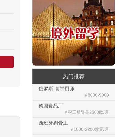
俄罗斯-帮厨
￥8000起-9000
俄罗斯-混凝土工
￥500元/天
俄罗斯-瓷砖工
￥500元/天
俄罗斯-钢筋工
￥500元/天
热门推荐
俄罗斯-食堂厨师
￥8000-9000
德国食品厂
￥税工后‬资是2500欧/月
西班牙剔骨工
￥1800-2200欧元/月
厨师、帮厨（夫妻工）
￥18000-20000RMB/月