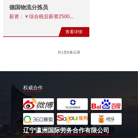
德国物流分拣员
薪资：￥综合税后薪资2500...
查看详情
共
1
页
6
条记录
权威合作
辽宁瀛洲国际劳务合作有限公司