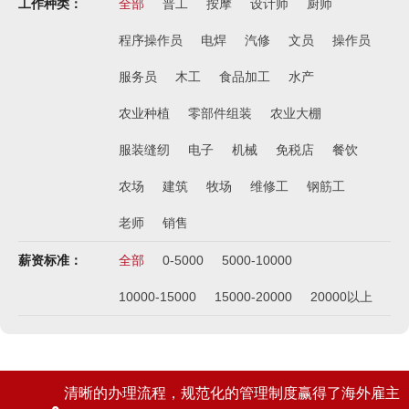
工作种类：
全部
普工
按摩
设计师
厨师
程序操作员
电焊
汽修
文员
操作员
服务员
木工
食品加工
水产
农业种植
零部件组装
农业大棚
服装缝纫
电子
机械
免税店
餐饮
农场
建筑
牧场
维修工
钢筋工
老师
销售
薪资标准：
全部
0-5000
5000-10000
10000-15000
15000-20000
20000以上
清晰的办理流程，规范化的管理制度赢得了海外雇主