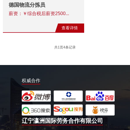
德国物流分拣员
薪资：￥综合税后薪资2500...
查看详情
共
1
页
4
条记录
权威合作
辽宁瀛洲国际劳务合作有限公司