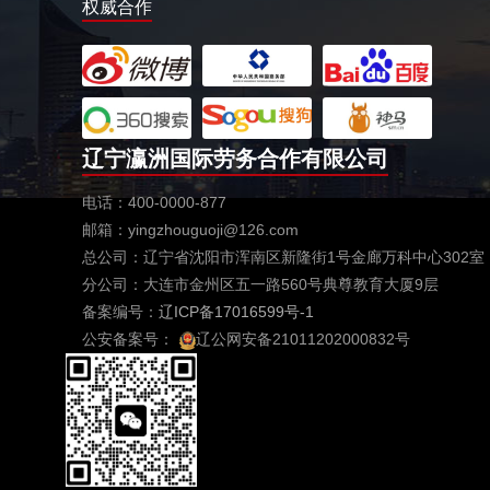
权威合作
辽宁瀛洲国际劳务合作有限公司
电话：400-0000-877
邮箱：yingzhouguoji@126.com
总公司：辽宁省沈阳市浑南区新隆街1号金廊万科中心302室
分公司：大连市金州区五一路560号典尊教育大厦9层
备案编号：
辽ICP备17016599号-1
公安备案号：
辽公网安备21011202000832号