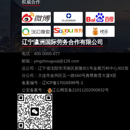
权威合作
辽宁瀛洲国际劳务合作有限公司
电话：400-0000-877
邮箱：yingzhouguoji@126.com
总公司：辽宁省沈阳市浑南区新隆街1号金廊万科中心302室
分公司：大连市金州区五一路560号典尊教育大厦9层
备案编号：
辽ICP备17016599号-1
公安备案号：
辽公网安备21011202000832号