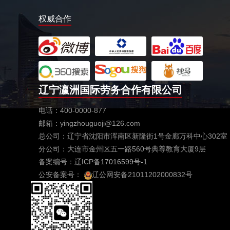
权威合作
辽宁瀛洲国际劳务合作有限公司
电话：400-0000-877
邮箱：yingzhouguoji@126.com
总公司：辽宁省沈阳市浑南区新隆街1号金廊万科中心302室
分公司：大连市金州区五一路560号典尊教育大厦9层
备案编号：
辽ICP备17016599号-1
公安备案号：
辽公网安备21011202000832号