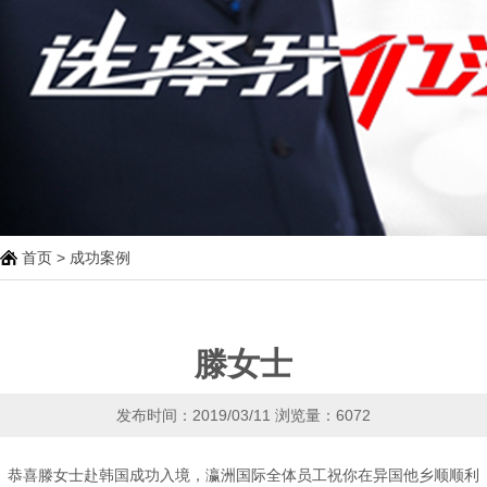
首页
>
成功案例
滕女士
发布时间：2019/03/11
浏览量：6072
恭喜滕女士赴韩国成功入境，瀛洲国际全体员工祝你在异国他乡顺顺利