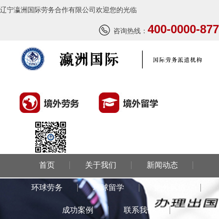
辽宁瀛洲国际劳务合作有限公司欢迎您的光临
400-0000-877
咨询热线：
首页
关于我们
新闻动态
环球劳务
环球留学
国外风情
成功案例
联系我们