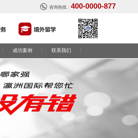
400-0000-877
咨询热线：
成功案例
联系我们